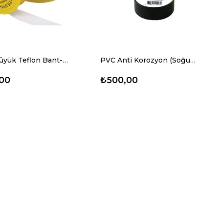
PTFE Büyük Teflon Bant-RUVITAPE (19mm x 0,076mm x 10mt) 10'lu
PVC Anti Korozyon (Soğuk Sargı) Bandı-RUVITAPE (50mmx25mt)
00
₺500,00