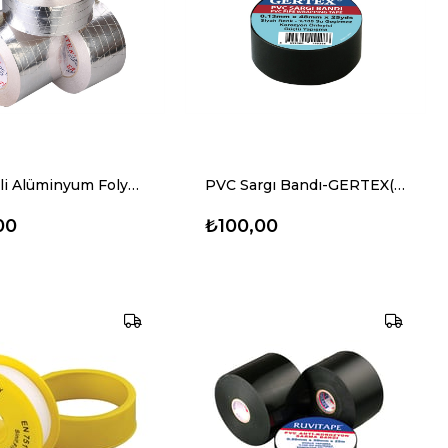
Takviyeli Alüminyum Folyo Bant-GERTEX (48mmx30mt)
PVC Sargı Bandı-GERTEX(0,13mmx48mm 25yds)
00
₺100,00