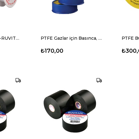
PTFE Teflon Bant-RUVITAPE (12mmx10mt) 10'lu
PTFE Gazlar için Basınca, Isıya Dayanıklı Bant-RUVITAPE 10'lu
₺170,00
₺300,