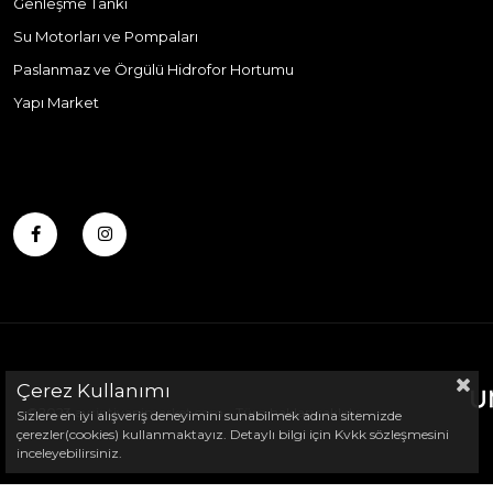
Genleşme Tankı
Su Motorları ve Pompaları
Paslanmaz ve Örgülü Hidrofor Hortumu
Yapı Market
Çerez Kullanımı
©2023 ayrintiyapimarket.com - Tüm hakları saklıdır
Sizlere en iyi alışveriş deneyimini sunabilmek adına sitemizde
çerezler(cookies) kullanmaktayız. Detaylı bilgi için Kvkk sözleşmesini
inceleyebilirsiniz.