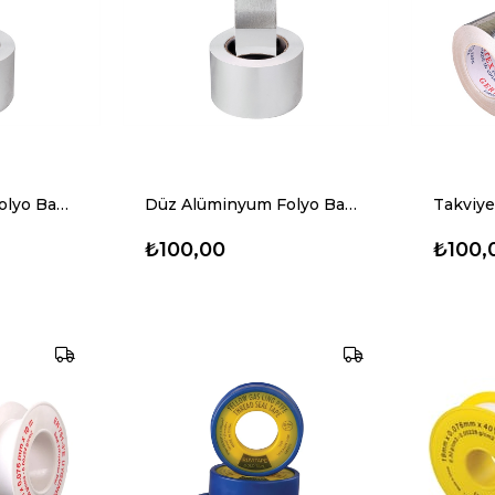
Düz Alüminyum Folyo Bant-GERTEX (48mmx30mt)
Düz Alüminyum Folyo Bant-GERTEX (96mmx30mt)
₺100,00
₺100,