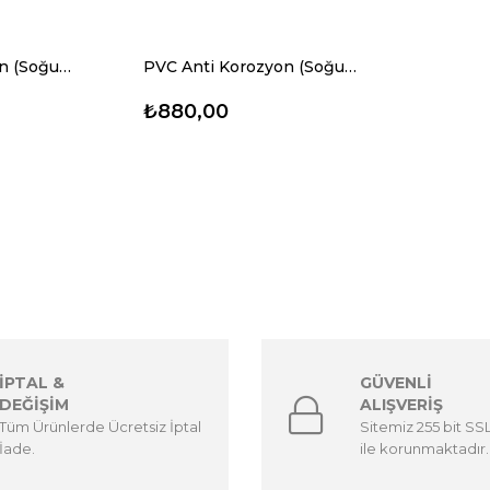
PVC Anti Korozyon (Soğuk Sargı) Bandı-RUVITAPE (75mmx25mt)
PVC Anti Korozyon (Soğuk Sargı) Bandı-RUVITAPE (100mmx25mt)
₺880,00
İPTAL &
GÜVENLİ
DEĞİŞİM
ALIŞVERİŞ
Tüm Ürünlerde Ücretsiz İptal
Sitemiz 255 bit SSL 
İade.
ile korunmaktadır.