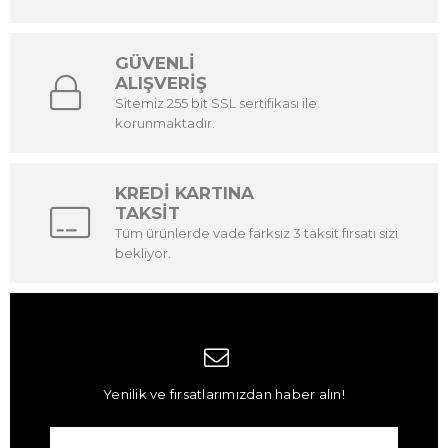
GÜVENLİ
ALIŞVERİŞ
Sitemiz 255 bit SSL sertifikası ile
korunmaktadır.
KREDİ KARTINA
TAKSİT
Tüm ürünlerde vade farksız 3 taksit fırsatı sizi
bekliyor.
Yenilik ve fırsatlarımızdan haber alın!